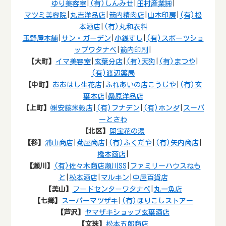
ゆり美容室
|
(有)しんみせ
|
田村産業㈱
|
マツミ美容院
|
丸吉洋品店
|
箭内精肉店
|
山木印房
|
(有)松
本酒店
|
(有)丸和衣料
玉野屋本舗
|
サン・ガーデン
|
小銭すし
|
(有)スポーツショ
ップワタナベ
|
箭内印刷
|
【大町】
イマ美容室
|
玄葉分店
|
(有)天狗
|
(有)まつや
|
(有)渡辺薬局
【中町】
おおはし生花店
|
ふれあいの店こうじや
|
(有)玄
葉本店
|
桑原洋品店
【上町】
㈱安藤米穀店
|
(有)フナデン
|
(有)ホンダ
|
スーパ
ーとさわ
【北区】
開宝花の湯
【移】
浦山商店
|
菊屋商店
|
(有)ふくだや
|
(有)矢内商店
|
橋本商店
|
【瀬川】
(有)佐々木商店瀬川SS
|
ファミリーハウスねも
と
|
松本酒店
|
マルキン
|
中屋百貨店
【美山】
フードセンターワタナベ
|
丸一魚店
【七郷】
スーパーマツザキ
|
(有)ほりこしストアー
【芦沢】
ヤマザキショップ玄葉酒店
【文珠】
松本五郎商店